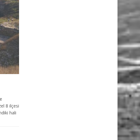
de
l 8 ilçesi
diki hali