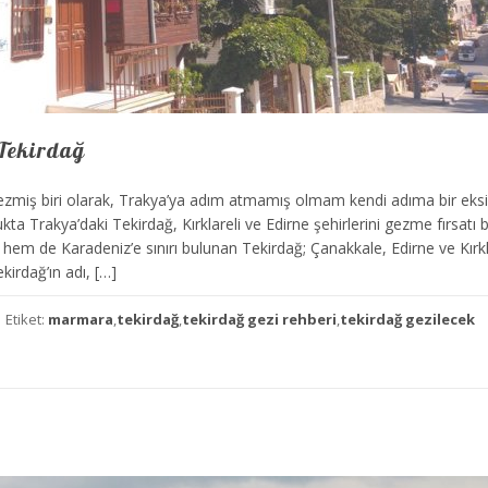
Tekirdağ
gezmiş biri olarak, Trakya’ya adım atmamış olmam kendi adıma bir eksik
ukta Trakya’daki Tekirdağ, Kırklareli ve Edirne şehirlerini gezme fırsatı
hem de Karadeniz’e sınırı bulunan Tekirdağ; Çanakkale, Edirne ve Kırkl
ekirdağ’ın adı, […]
Etiket:
marmara
,
tekirdağ
,
tekirdağ gezi rehberi
,
tekirdağ gezilecek