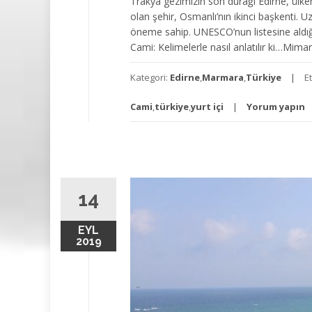
Trakya gezimizin son durağı Edirne, ülke
olan şehir, Osmanlı’nın ikinci başkenti. Uz
öneme sahip. UNESCO’nun listesine aldığı
Cami: Kelimelerle nasıl anlatılır ki…Mimar 
Kategori:
Edirne
,
Marmara
,
Türkiye
E
Cami
,
türkiye
,
yurt içi
Yorum yapın
14
EYL
2019