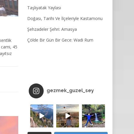
Taşlıyatak Yaylası
Doğası, Tarihi Ve İlçeleriyle Kastamonu
Şehzadeler Şehri: Amasya
Çölde Bir Gün Bir Gece: Wadi Rum
kentlik
 cami, 45
yıtsız
gezmek_guzel_sey