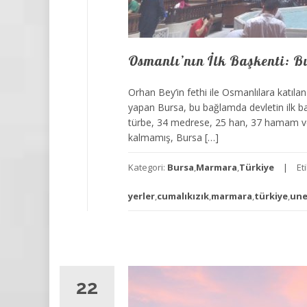
Osmanlı’nın İlk Başkenti: B
Orhan Bey’in fethi ile Osmanlılara katılan
yapan Bursa, bu bağlamda devletin ilk ba
türbe, 34 medrese, 25 han, 37 hamam v
kalmamış, Bursa […]
Kategori:
Bursa
,
Marmara
,
Türkiye
Et
yerler
,
cumalıkızık
,
marmara
,
türkiye
,
une
22