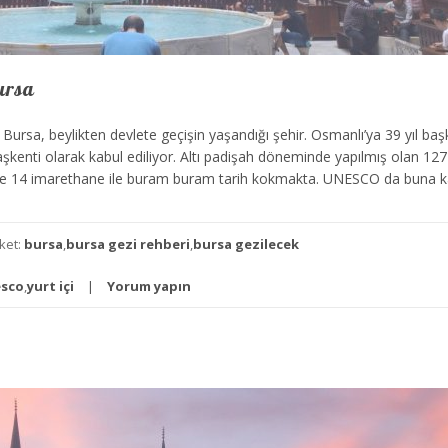
ursa
 Bursa, beylikten devlete geçişin yaşandığı şehir. Osmanlı’ya 39 yıl baş
şkenti olarak kabul ediliyor. Altı padişah döneminde yapılmış olan 127
e 14 imarethane ile buram buram tarih kokmakta. UNESCO da buna ka
iket:
bursa
,
bursa gezi rehberi
,
bursa gezilecek
sco
,
yurt içi
Yorum yapın