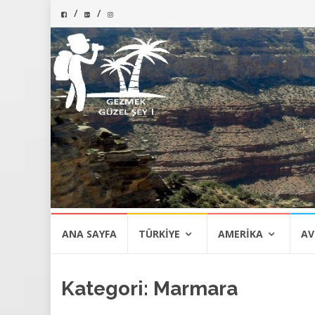
İçeriğe
ANA SAYFA
TÜRKIYE
AMERIKA
AV
atla
Kategori:
Marmara