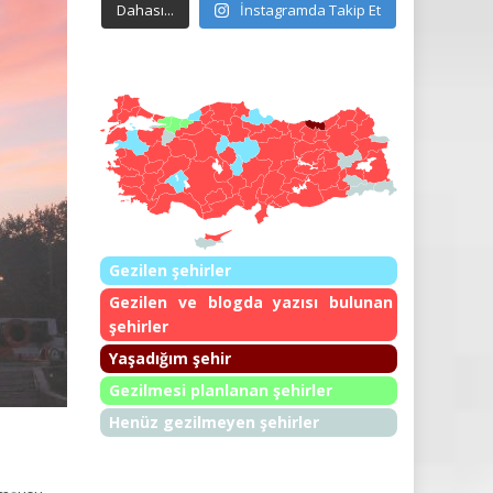
Dahası...
İnstagramda Takip Et
Gezilen şehirler
Gezilen ve blogda yazısı bulunan
şehirler
Yaşadığım şehir
Gezilmesi planlanan şehirler
Henüz gezilmeyen şehirler