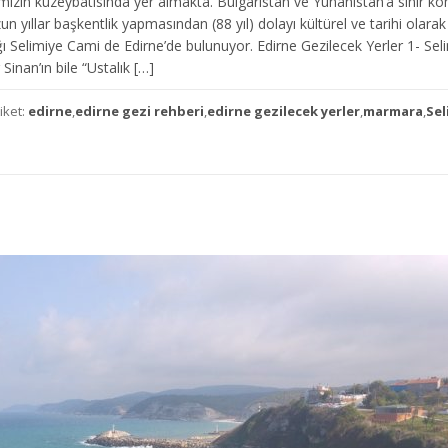
mizin kuzeybatısında yer almakta. Bulgaristan ve Yunanistan’a sınır k
un yıllar başkentlik yapmasından (88 yıl) dolayı kültürel ve tarihi olarak
 Selimiye Cami de Edirne’de bulunuyor. Edirne Gezilecek Yerler 1- Sel
Sinan’ın bile “Ustalık […]
tiket:
edirne
,
edirne gezi rehberi
,
edirne gezilecek yerler
,
marmara
,
Sel