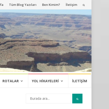
fa
Tüm Blog Yazıları
Ben Kimim?
İletişim
ROTALAR
YOL HIKAYELERI
İLETIŞIM
Arama: