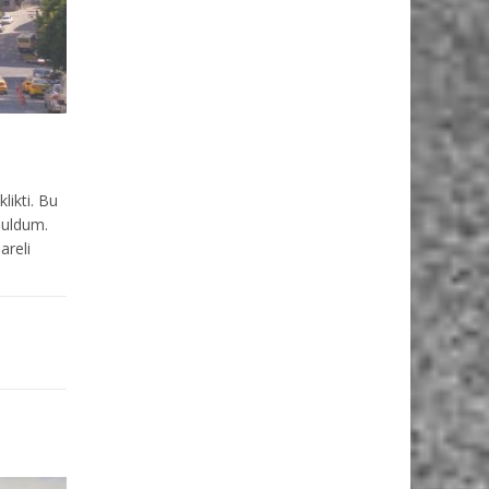
likti. Bu
 buldum.
areli