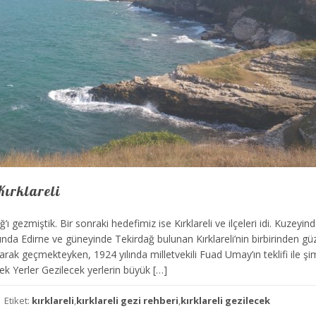
Kırklareli
ı gezmiştik. Bir sonraki hedefimiz ise Kırklareli ve ilçeleri idi. Kuzeyin
da Edirne ve güneyinde Tekirdağ bulunan Kırklareli’nin birbirinden güze
larak geçmekteyken, 1924 yılında milletvekili Fuad Umay’ın teklifi ile şim
lecek Yerler Gezilecek yerlerin büyük […]
Etiket:
kırklareli
,
kırklareli gezi rehberi
,
kırklareli gezilecek