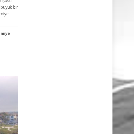
omşusu
 büyük bir
imiye
imiye