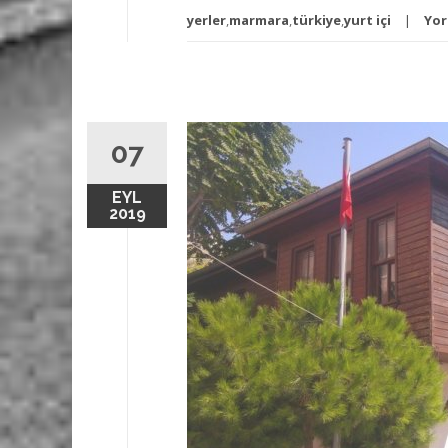
yerler
,
marmara
,
türkiye
,
yurt içi
Yor
07
EYL
2019