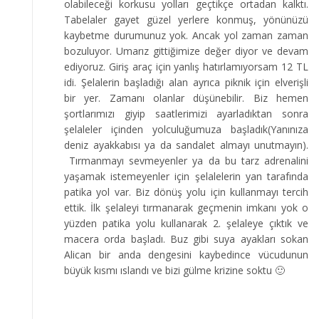
olabileceği korkusu yolları geçtikçe ortadan kalktı.
Tabelaler gayet güzel yerlere konmuş, yönünüzü
kaybetme durumunuz yok. Ancak yol zaman zaman
bozuluyor. Umarız gittiğimize değer diyor ve devam
ediyoruz. Giriş araç için yanlış hatırlamıyorsam 12 TL
idi. Şelalerin başladığı alan ayrıca piknik için elverişli
bir yer. Zamanı olanlar düşünebilir. Biz hemen
şortlarımızı giyip saatlerimizi ayarladıktan sonra
şelaleler içinden yolculuğumuza başladık(Yanınıza
deniz ayakkabısı ya da sandalet almayı unutmayın).
Tırmanmayı sevmeyenler ya da bu tarz adrenalini
yaşamak istemeyenler için şelalelerin yan tarafında
patika yol var. Biz dönüş yolu için kullanmayı tercih
ettik. İlk şelaleyi tırmanarak geçmenin imkanı yok o
yüzden patika yolu kullanarak 2. şelaleye çıktık ve
macera orda başladı. Buz gibi suya ayakları sokan
Alican bir anda dengesini kaybedince vücudunun
büyük kısmı ıslandı ve bizi gülme krizine soktu 🙂