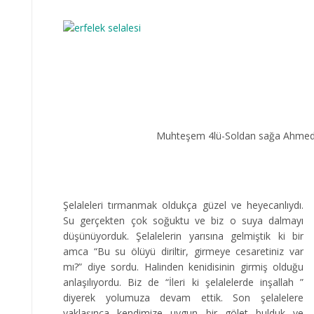
Muhteşem 4lü-Soldan sağa Ahmed
Şelaleleri tırmanmak oldukça güzel ve heyecanlıydı.
Su gerçekten çok soğuktu ve biz o suya dalmayı
düşünüyorduk. Şelalelerin yarısına gelmiştik ki bir
amca “Bu su ölüyü diriltir, girmeye cesaretiniz var
mı?” diye sordu. Halinden kenidisinin girmiş olduğu
anlaşılıyordu. Biz de “İleri ki şelalelerde inşallah ”
diyerek yolumuza devam ettik. Son şelalelere
yaklaşınca kendimize uygun bir gölet bulduk ve