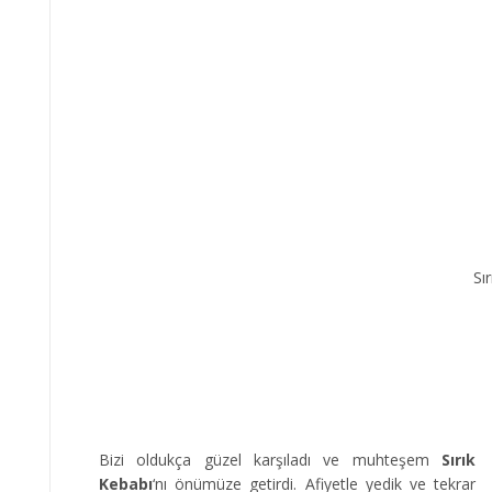
Sı
Bizi oldukça güzel karşıladı ve muhteşem
Sırık
Kebabı
‘nı önümüze getirdi. Afiyetle yedik ve tekrar