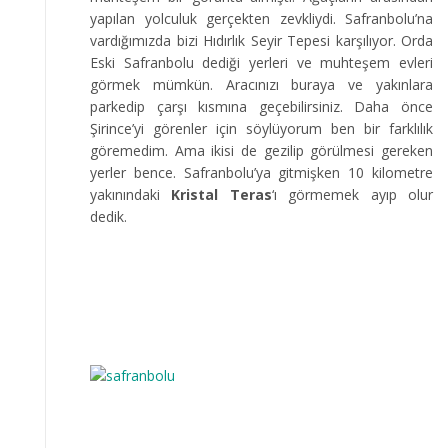
yapılan yolculuk gerçekten zevkliydi. Safranbolu’na
vardığımızda bizi Hıdırlık Seyir Tepesi karşılıyor. Orda
Eski Safranbolu dediği yerleri ve muhteşem evleri
görmek mümkün. Aracınızı buraya ve yakınlara
parkedip çarşı kısmına geçebilirsiniz. Daha önce
Şirince’yi görenler için söylüyorum ben bir farklılık
göremedim. Ama ikisi de gezilip görülmesi gereken
yerler bence. Safranbolu’ya gitmişken 10 kilometre
yakınındaki
Kristal Teras
‘ı görmemek ayıp olur
dedik.