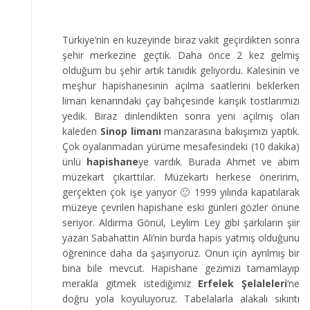
Türkiye’nin en kuzeyinde biraz vakit geçirdikten sonra
şehir merkezine geçtik. Daha önce 2 kez gelmiş
olduğum bu şehir artık tanıdık geliyordu. Kalesinin ve
meşhur hapishanesinin açılma saatlerini beklerken
liman kenarındaki çay bahçesinde karışık tostlarımızı
yedik. Biraz dinlendikten sonra yeni açılmış olan
kaleden
Sinop limanı
manzarasına bakışımızı yaptık.
Çok oyalanmadan yürüme mesafesindeki (10 dakika)
ünlü
hapishane
ye vardık. Burada Ahmet ve abim
müzekart çıkarttılar. Müzekartı herkese öneririm,
gerçekten çok işe yarıyor 🙂 1999 yılında kapatılarak
müzeye çevrilen hapishane eski günleri gözler önüne
seriyor. Aldırma Gönül, Leylim Ley gibi şarkıların şiir
yazarı Sabahattin Ali’nin burda hapis yatmış olduğunu
öğrenince daha da şaşırıyoruz. Onun için ayrılmış bir
bina bile mevcut. Hapishane gezimizi tamamlayıp
merakla gitmek istediğimiz
Erfelek Şelaleleri
‘ne
doğru yola koyuluyoruz. Tabelalarla alakalı sıkıntı