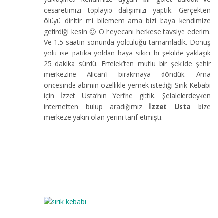
cesaretimizi toplayıp dalışımızı yaptık. Gerçekten
ölüyü diriltir mi bilemem ama bizi baya kendimize
getirdiği kesin 🙂 O heyecanı herkese tavsiye ederim.
Ve 1.5 saatin sonunda yolculuğu tamamladık. Dönüş
yolu ise patika yoldan baya sıkıcı bi şekilde yaklaşık
25 dakika sürdü. Erfelek’ten mutlu bir şekilde şehir
merkezine Alican’ı bırakmaya döndük. Ama
öncesinde abimin özellikle yemek istediği Sırık Kebabı
için İzzet Usta’nın Yeri’ne gittik. Şelalelerdeyken
internetten bulup aradığımız
İzzet Usta
bize
merkeze yakın olan yerini tarif etmişti.