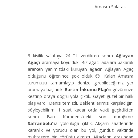
Amasra Salatası
3 kişilik salataya 24 TL verdikten sonra
Ağlayan
Ağaç
‘ı aramaya koyulduk. Biz ağacı adalara bakarak
ararken yanımızdaki kuruyan ağacın Ağlayan Ağaç
olduğunu öğrenince şok olduk 🙂 Kalan Amasra
turumuzu tamamlayıp denize girebileceğimiz yer
aramaya başladık.
Bartın İnkumu Plajı
‘nı gözümüze
kestirip oraya doğru yola çıktık. Gayet güzel bir halk
plajı vardı. Denizi temizdi. Beklentilerimizi karşıladığını
söyleyebilirim. 1 saat kadar orda vakit geçirdikten
sonra Batı Karadeniz’deki son durağımız
Safranbolu
‘na yolculuğa çıktık. Akşam saatlerinde
karanlık ve yorucu olan bu yol, gündüz vaktinde
muhteşem bir görüntü almıştı. Ağaçların arasından