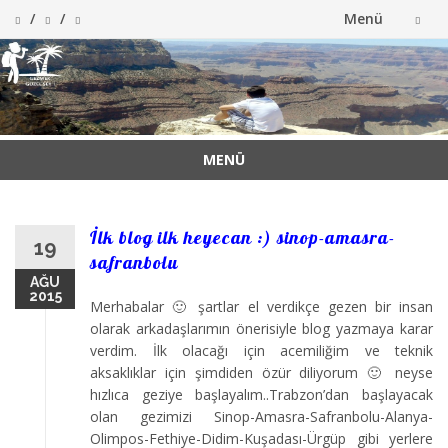
Menü
İçeriğe
atla
MENÜ
İçeriğe
atla
İlk blog ilk heyecan :) sinop-amasra-
19
safranbolu
AĞU
2015
Merhabalar 🙂 şartlar el verdikçe gezen bir insan
olarak arkadaşlarımın önerisiyle blog yazmaya karar
verdim. İlk olacağı için acemiliğim ve teknik
aksaklıklar için şimdiden özür diliyorum 🙂 neyse
hızlıca geziye başlayalım..Trabzon’dan başlayacak
olan gezimizi Sinop-Amasra-Safranbolu-Alanya-
Olimpos-Fethiye-Didim-Kuşadası-Ürgüp gibi yerlere