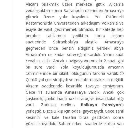
Alican’ı bırakmak üzere merkeze gittik. Alican’la
vedalaştıktan sonra Safranbolu üzerinden Amasra’ya
gitmek üzere yola koyulduk. Yol üstündeki
Kastamonu’da üniversiteden arkadaşım Volkan’la ve
eşiyle de vakit geçirmemek olmazdı. Bir kafede hep
beraber tatlılarımızı yedikten sonra akşam
saatlerinde Safranbolu’ya ulaştık. Amasra’ya
geçmeden önce benzin aldığımız yerdeki abiye
Amasra’nın ne kadar süreceğini sorduk. Yarım saat
cevabını aldık. Ancak navigasyonumuzda 2 saat gibi
bir süre vardı. Yola koyulduğumuzda amcanın
tahminlerinde bir sıkıntı olduğunun farkına vardık 🙂
Çünkü yol çok virajlıydı ve mesafe olarak kısa değildi.
Akşam saatlerinde kesinlikle tavsiye etmiyorum.
Gece 11 sularında
Amasra
‘ya vardık. Ancak çok
şaşkındık, çünkü inanılmaz bir araç ve insan kalabalığı
vardı. Zorlukla otelimiz
Balkaya Pansiyon
‘a
yerleştik. Bizce 3 kişi için odası gayet iyiydi. Gece sahil
kesimini ve kale tarafını biraz gezdikten sonra
güzelce uyuduk. Sabah erken saatlerde kalkıp yan