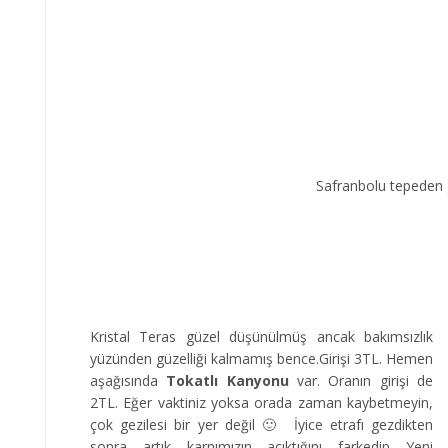
Safranbolu tepeden
Kristal Teras güzel düşünülmüş ancak bakımsızlık
yüzünden güzelliği kalmamış bence.Girişi 3TL. Hemen
aşağısında
Tokatlı Kanyonu
var. Oranın girişi de
2TL. Eğer vaktiniz yoksa orada zaman kaybetmeyin,
çok gezilesi bir yer değil 🙂 İyice etrafı gezdikten
sonra artık karnımızın acıktığını farkedip Yeni