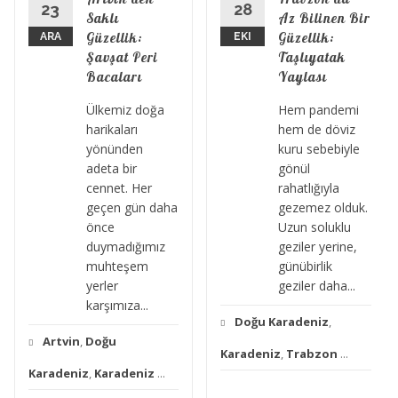
23
28
Saklı
Az Bilinen Bir
Güzellik:
Güzellik:
ARA
EKI
Şavşat Peri
Taşlıyatak
Bacaları
Yaylası
Ülkemiz doğa
Hem pandemi
harikaları
hem de döviz
yönünden
kuru sebebiyle
adeta bir
gönül
cennet. Her
rahatlığıyla
geçen gün daha
gezemez olduk.
önce
Uzun soluklu
duymadığımız
geziler yerine,
muhteşem
günübirlik
yerler
geziler daha...
karşımıza...
Doğu Karadeniz
,
Artvin
,
Doğu
Karadeniz
,
Trabzon
...
Karadeniz
,
Karadeniz
...