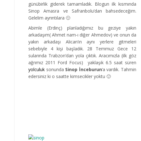
günübirlik giderek tamamladık. Blogun ilk kısmında
Sinop Amasra ve Safranbolu’dan bahsedeceğim.
Gelelim ayrıntılara 🙂
Abimle (Erdinç) planladığımız bu geziye yakın
arkadaşım( Ahmet nam-ı diğer Ahmedov) ve onun da
yakın arkadaşı Alican’ın aynı yerlere gitmeleri
sebebiyle 4 kişi başladık. 28 Temmuz Gece 12
sularında Trabzon’dan yola çıktık. Aracımızla (ilk göz
ağrımız 2011 Ford Focus) yaklaşık 6.5 saat süren
yolculuk
sonunda
Sinop İnceburun
‘a vardık. Tahmin
edersiniz ki o saatte kimsecikler yoktu 🙂