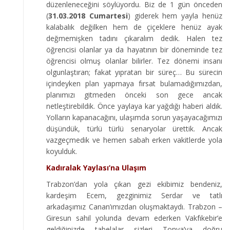
düzenleneceğini söylüyordu. Biz de 1 gün önceden
(
31.03.2018 Cumartesi
) giderek hem yayla henüz
kalabalık değilken hem de çiçeklere henüz ayak
değmemişken tadını çıkaralım dedik. Halen tez
öğrencisi olanlar ya da hayatının bir döneminde tez
öğrencisi olmuş olanlar bilirler. Tez dönemi insanı
olgunlaştıran; fakat yıpratan bir süreç… Bu sürecin
içindeyken plan yapmaya fırsat bulamadığımızdan,
planımızı gitmeden önceki son gece ancak
netleştirebildik. Önce yaylaya kar yağdığı haberi aldık.
Yolların kapanacağını, ulaşımda sorun yaşayacağımızı
düşündük, türlü türlü senaryolar ürettik. Ancak
vazgeçmedik ve hemen sabah erken vakitlerde yola
koyulduk.
Kadıralak Yaylası’na Ulaşım
Trabzon’dan yola çıkan gezi ekibimiz bendeniz,
kardeşim Ecem, gezginimiz Serdar ve tatlı
arkadaşımız Canan’ımızdan oluşmaktaydı. Trabzon –
Giresun sahil yolunda devam ederken Vakfıkebir’e
geldiğinizde tabelalar sizleri Tonya’ya doğru