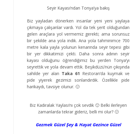
Seyir Kayası’ndan Tonya’ya bakış
Biz yayladan dönerken insanlar yeni yeni yaylaya
çıkmaya çalışanlar vardı. Yol da tek şerit olduğundan
gelen araçlara yol vermemiz gerekti; ama sorunsuz
bir şekilde ana yola indik. Ana yola tahminimce 700
metre kala yayla yolunun kenarında seyir tepesi gibi
bir yer dikkatimizi çekti. Daha sonra adının seyir
kayası olduğunu öğrendiğimiz bu yerden Tonya’yı
seyrettik ve yola devam ettik. Beşikdüzü’nün çıkışında
sahilde yer alan
Taka 61
Restoran’da kuymak ve
pide yiyerek gezimizi sonlandırdık. Özellikle pide
harikaydı, tavsiye olunur. 🙂
Biz Kadıralak Yaylası’nı çok sevdik 🙂 Belki ilerleyen
zamanlarda tekrar gideriz, belli mi olur? 🙂
Gezmek Güzel Şey & Hayat Gezince Güzel