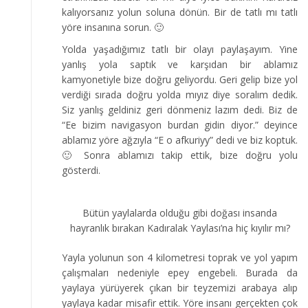
kalıyorsanız yolun soluna dönün. Bir de tatlı mı tatlı
yöre insanına sorun. 🙂
Yolda yaşadığımız tatlı bir olayı paylaşayım. Yine
yanlış yola saptık ve karşıdan bir ablamız
kamyonetiyle bize doğru geliyordu. Geri gelip bize yol
verdiği sırada doğru yolda mıyız diye soralım dedik.
Siz yanlış geldiniz geri dönmeniz lazım dedi. Biz de
“Ee bizim navigasyon burdan gidin diyor.” deyince
ablamız yöre ağzıyla “E o afkuriyy” dedi ve biz koptuk.
🙂 Sonra ablamızı takip ettik, bize doğru yolu
gösterdi.
Bütün yaylalarda olduğu gibi doğası insanda
hayranlık bırakan Kadıralak Yaylası’na hiç kıyılır mı?
Yayla yolunun son 4 kilometresi toprak ve yol yapım
çalışmaları nedeniyle epey engebeli. Burada da
yaylaya yürüyerek çıkan bir teyzemizi arabaya alıp
yaylaya kadar misafir ettik. Yöre insanı gerçekten çok