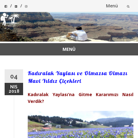
Menü
İçeriğe
atla
MENÜ
İçeriğe
atla
Kadıralak Yaylası ve Olmazsa Olmazı
04
Mavi Yıldız Çiçekleri
NIS
2018
Kadıralak Yaylası’na Gitme Kararımızı Nasıl
Verdik?