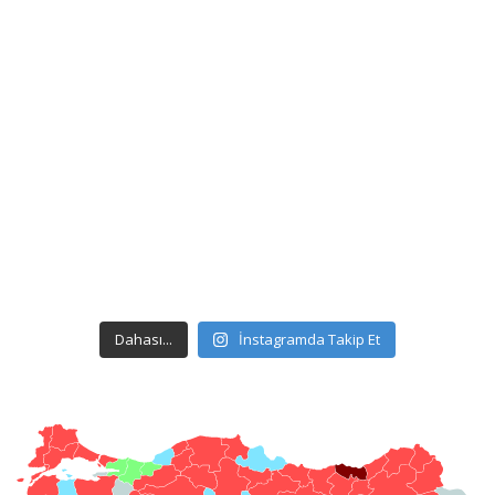
Dahası...
İnstagramda Takip Et