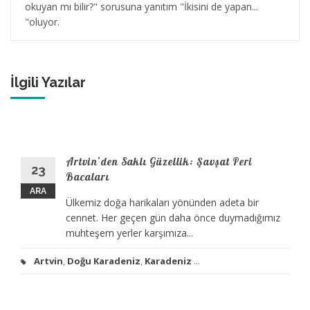
okuyan mı bilir?" sorusuna yanıtım "İkisini de yapan...
"oluyor.
İlgili Yazılar
Artvin’den Saklı Güzellik: Şavşat Peri
23
Bacaları
ARA
Ülkemiz doğa harikaları yönünden adeta bir
cennet. Her geçen gün daha önce duymadığımız
muhteşem yerler karşımıza...
Artvin
,
Doğu Karadeniz
,
Karadeniz
...