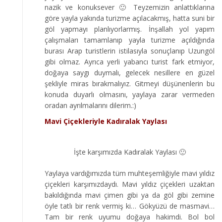
nazik ve konuksever 🙂 Teyzemizin anlattıklarına
göre yayla yakında turizme açılacakmış, hatta suni bir
göl yapmayı planlıyorlarmış. İnşallah yol yapım
çalışmaları tamamlanıp yayla turizme açıldığında
burası Arap turistlerin istilasıyla sonuçlanıp Uzungöl
gibi olmaz. Ayrıca yerli yabancı turist fark etmiyor,
doğaya saygı duymalı, gelecek nesillere en güzel
şekliyle miras bırakmalıyız. Gitmeyi düşünenlerin bu
konuda duyarlı olmasını, yaylaya zarar vermeden
oradan ayrılmalarını dilerim.:)
Mavi Çiçekleriyle Kadıralak Yaylası
İşte karşımızda Kadıralak Yaylası 🙂
Yaylaya vardığımızda tüm muhteşemliğiyle mavi yıldız
çiçekleri karşımızdaydı. Mavi yıldız çiçekleri uzaktan
bakıldığında mavi çimen gibi ya da göl gibi zemine
öyle tatlı bir renk vermiş ki… Gökyüzü de masmavi…
Tam bir renk uyumu doğaya hakimdi. Bol bol