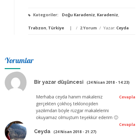
Kategoriler:
Doğu Karadeniz
,
Karadeniz
,
Trabzon
,
Türkiye
/
2 Yorum
/
Yazar:
Ceyda
Yorumlar
Bir yazar düşüncesi
(24 Nisan 2018 - 14:23)
Merhaba ceyda hanım makaleniz
Cevapla
gerçekten çokhoş teklonojiden
yazılımdan böyle rüzgar makalelerini
okuyamaz olmuştum teşekkür ederim 🙂
Cevapla
Ceyda
(24 Nisan 2018 - 21:27)