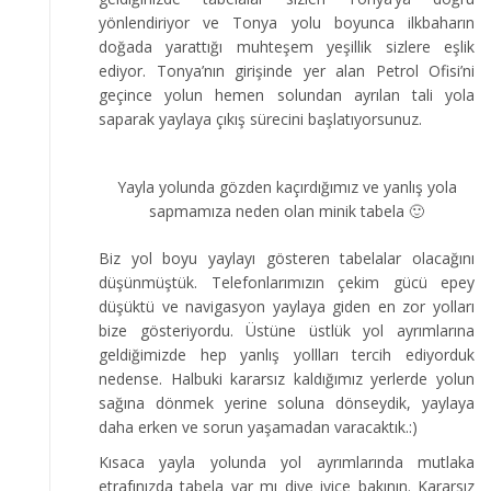
yönlendiriyor ve Tonya yolu boyunca ilkbaharın
doğada yarattığı muhteşem yeşillik sizlere eşlik
ediyor. Tonya’nın girişinde yer alan Petrol Ofisi’ni
geçince yolun hemen solundan ayrılan tali yola
saparak yaylaya çıkış sürecini başlatıyorsunuz.
Yayla yolunda gözden kaçırdığımız ve yanlış yola
sapmamıza neden olan minik tabela 🙂
Biz yol boyu yaylayı gösteren tabelalar olacağını
düşünmüştük. Telefonlarımızın çekim gücü epey
düşüktü ve navigasyon yaylaya giden en zor yolları
bize gösteriyordu. Üstüne üstlük yol ayrımlarına
geldiğimizde hep yanlış yollları tercih ediyorduk
nedense. Halbuki kararsız kaldığımız yerlerde yolun
sağına dönmek yerine soluna dönseydik, yaylaya
daha erken ve sorun yaşamadan varacaktık.:)
Kısaca yayla yolunda yol ayrımlarında mutlaka
etrafınızda tabela var mı diye iyice bakının. Kararsız