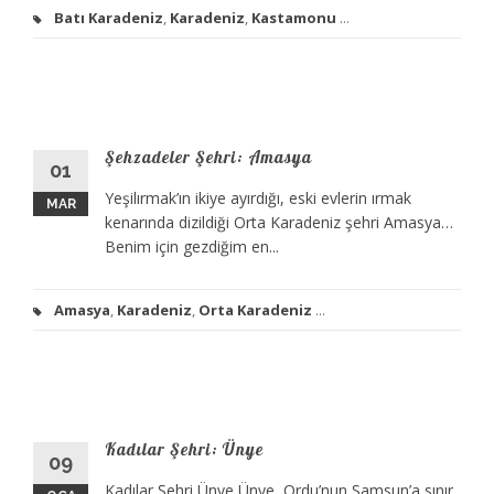
Batı Karadeniz
,
Karadeniz
,
Kastamonu
...
Şehzadeler Şehri: Amasya
01
Yeşilırmak’ın ikiye ayırdığı, eski evlerin ırmak
MAR
kenarında dizildiği Orta Karadeniz şehri Amasya…
Benim için gezdiğim en...
Amasya
,
Karadeniz
,
Orta Karadeniz
...
Kadılar Şehri: Ünye
09
Kadılar Şehri Ünye Ünye, Ordu’nun Samsun’a sınır