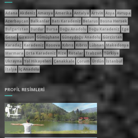
Adana
Akdeniz
Amasya
Amerika
Antalya
Artvin
Asya
Avrupa
Azerbaycan
Balkanlar
Batı Karadeniz
Belarus
Bosna Hersek
Bulgaristan
Burdur
Bursa
Doğu Anadolu
Doğu Karadeniz
Ege
Genel
Giresun
Gümüşhane
Güneydoğu Anadolu
Gürcistan
Karadağ
Karadeniz
Kosova
Kıbrıs
Kıbrıs
Lübnan
Makedonya
Marmara
Orta Karadeniz
Rize
Rotalar
Trabzon
Türkiye
Ukrayna
Yol Hikayeleri
Çanakkale
Çorum
Ürdün
İstanbul
İtalya
İç Anadolu
PROFIL RESIMLERI