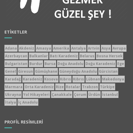
ETIKETLER
Adana
Akdeniz
Amasya
Amerika
Antalya
Artvin
Asya
Avrupa
Azerbaycan
Balkanlar
Batı Karadeniz
Belarus
Bosna Hersek
Bulgaristan
Burdur
Bursa
Doğu Anadolu
Doğu Karadeniz
Ege
Genel
Giresun
Gümüşhane
Güneydoğu Anadolu
Gürcistan
Karadağ
Karadeniz
Kosova
Kıbrıs
Kıbrıs
Lübnan
Makedonya
Marmara
Orta Karadeniz
Rize
Rotalar
Trabzon
Türkiye
Ukrayna
Yol Hikayeleri
Çanakkale
Çorum
Ürdün
İstanbul
İtalya
İç Anadolu
PROFIL RESIMLERI