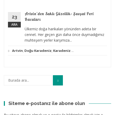
Artvin’den Saklı Güzellik: Şavşat Peri
23
Bacaları
ARA
Ülkemiz doğa harikaları yönünden adeta bir
cennet. Her geçen gün daha önce duymadığımız
muhteşem yerler karşımıza...
Artvin
,
Doğu Karadeniz
,
Karadeniz
...
Arama:
Siteme e-postanız ile abone olun
Bu siteye abone olmak ve e-posta ile bildirimler almak için e-