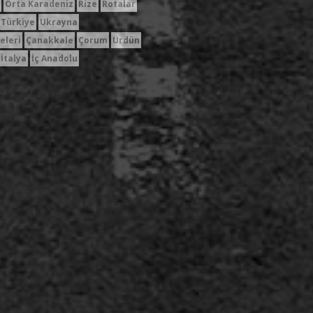
Orta Karadeniz
Rize
Rotalar
Türkiye
Ukrayna
eleri
Çanakkale
Çorum
Ürdün
İtalya
İç Anadolu