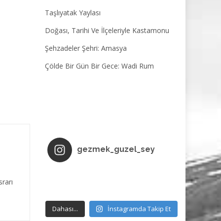
Taşlıyatak Yaylası
Doğası, Tarihi Ve İlçeleriyle Kastamonu
Şehzadeler Şehri: Amasya
Çölde Bir Gün Bir Gece: Wadi Rum
gezmek_guzel_sey
srarı
Dahası...
İnstagramda Takip Et