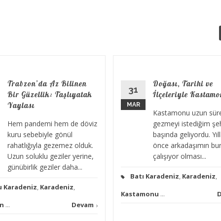
Trabzon’da Az Bilinen
Doğası, Tarihi ve
31
Bir Güzellik: Taşlıyatak
İlçeleriyle Kastam
Yaylası
MAR
Kastamonu uzun süre
Hem pandemi hem de döviz
gezmeyi istediğim şeh
kuru sebebiyle gönül
başında geliyordu. Yıll
rahatlığıyla gezemez olduk.
önce arkadaşımın bu
Uzun soluklu geziler yerine,
çalışıyor olması...
günübirlik geziler daha...
Batı Karadeniz
,
Karadeniz
,
 Karadeniz
,
Karadeniz
,
Kastamonu
...
n
...
Devam