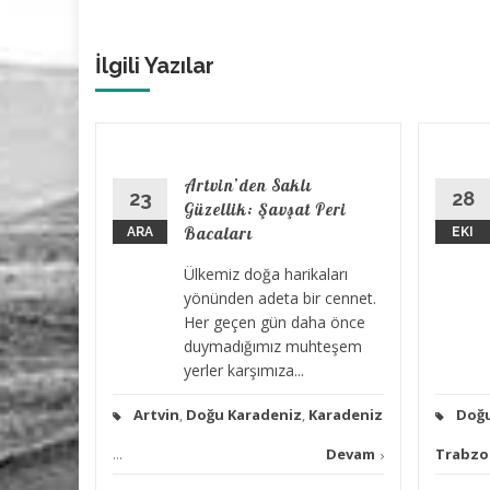
İlgili Yazılar
 Gece:
Artvin’den Saklı
23
28
Güzellik: Şavşat Peri
Bacaları
ARA
EKI
kent
Ülkemiz doğa harikaları
 tarihe
yönünden adeta bir cennet.
b’de
Her geçen gün daha önce
urmuş,
duymadığımız muhteşem
yerler karşımıza...
Devam
Artvin
,
Doğu Karadeniz
,
Karadeniz
Doğu
...
Devam
Trabzo