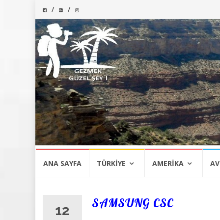
İçeriğe
ANA SAYFA
TÜRKIYE
AMERIKA
AV
atla
SAMSUNG CSC
12