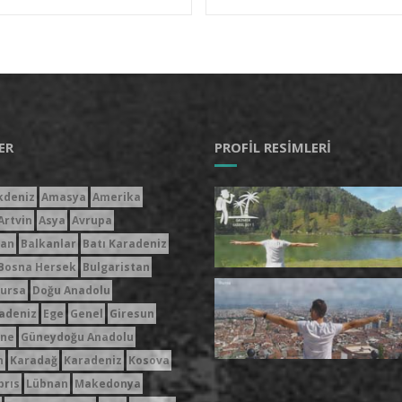
ER
PROFIL RESIMLERI
kdeniz
Amasya
Amerika
Artvin
Asya
Avrupa
can
Balkanlar
Batı Karadeniz
Bosna Hersek
Bulgaristan
ursa
Doğu Anadolu
adeniz
Ege
Genel
Giresun
ne
Güneydoğu Anadolu
n
Karadağ
Karadeniz
Kosova
brıs
Lübnan
Makedonya