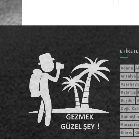
ETIKETL
Adana
A
Antalya
Azerbay
Belarus
Burdur
B
Doğu Kar
Gümüşha
Gürcista
Kıbrıs
Kı