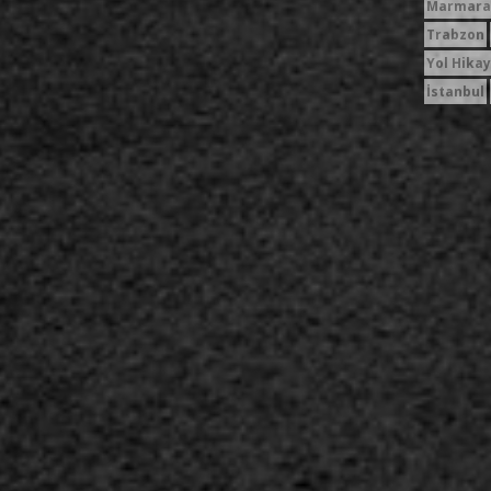
Marmara
Trabzon
Yol Hikay
İstanbul