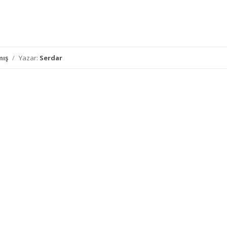
mış
/
Yazar:
Serdar