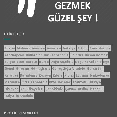
ETIKETLER
Adana
Akdeniz
Amasya
Amerika
Antalya
Artvin
Asya
Avrupa
Azerbaycan
Balkanlar
Batı Karadeniz
Belarus
Bosna Hersek
Bulgaristan
Burdur
Bursa
Doğu Anadolu
Doğu Karadeniz
Ege
Genel
Giresun
Gümüşhane
Güneydoğu Anadolu
Gürcistan
Karadağ
Karadeniz
Kosova
Kıbrıs
Kıbrıs
Lübnan
Makedonya
Marmara
Orta Karadeniz
Rize
Rotalar
Trabzon
Türkiye
Ukrayna
Yol Hikayeleri
Çanakkale
Çorum
Ürdün
İstanbul
İtalya
İç Anadolu
PROFIL RESIMLERI