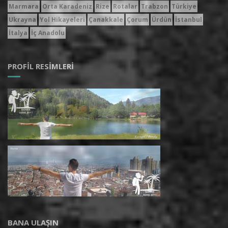
Marmara
Orta Karadeniz
Rize
Rotalar
Trabzon
Türkiye
Ukrayna
Yol Hikayeleri
Çanakkale
Çorum
Ürdün
İstanbul
İtalya
İç Anadolu
PROFIL RESIMLERI
BANA ULAŞIN