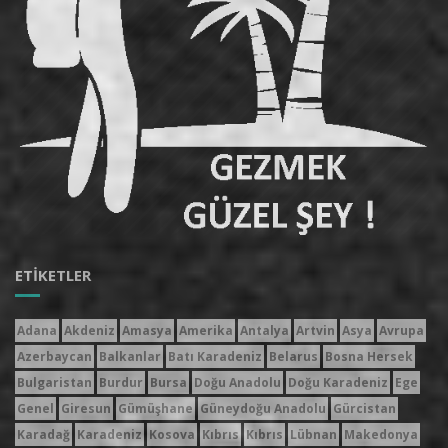
ETIKETLER
Adana
Akdeniz
Amasya
Amerika
Antalya
Artvin
Asya
Avrupa
Azerbaycan
Balkanlar
Batı Karadeniz
Belarus
Bosna Hersek
Bulgaristan
Burdur
Bursa
Doğu Anadolu
Doğu Karadeniz
Ege
Genel
Giresun
Gümüşhane
Güneydoğu Anadolu
Gürcistan
Karadağ
Karadeniz
Kosova
Kıbrıs
Kıbrıs
Lübnan
Makedonya