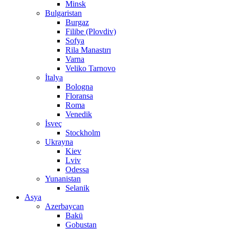
Minsk
Bulgaristan
Burgaz
Filibe (Plovdiv)
Sofya
Rila Manastırı
Varna
Veliko Tarnovo
İtalya
Bologna
Floransa
Roma
Venedik
İsveç
Stockholm
Ukrayna
Kiev
Lviv
Odessa
Yunanistan
Selanik
Asya
Azerbaycan
Bakü
Gobustan