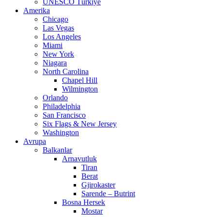
UNESCO Türkiye
Amerika
Chicago
Las Vegas
Los Angeles
Miami
New York
Niagara
North Carolina
Chapel Hill
Wilmington
Orlando
Philadelphia
San Francisco
Six Flags & New Jersey
Washington
Avrupa
Balkanlar
Arnavutluk
Tiran
Berat
Gjirokaster
Sarende – Butrint
Bosna Hersek
Mostar