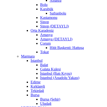
Amasra
Bolu
Karabük
Safranbolu
Kastamonu
Sinop
Sinop (DETAYLI)
Orta Karadeniz
Amasya
Amasya (DETAYLI)
Çorum
Hitit Başkenti: Hattuşa
Tokat
Marmara
İstanbul
Balat
Galata Kulesi
İstanbul (Batı Kıyısı)
İstanbul (Anadolu Yakası)
Edirne
Kırklareli
Tekirdağ
Bursa
Bursa (Şehir)
Uludağ