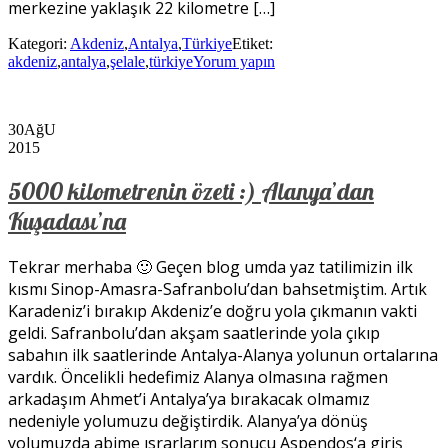
merkezine yaklaşık 22 kilometre […]
Kategori:
Akdeniz
,
Antalya
,
Türkiye
Etiket:
akdeniz
,
antalya
,
şelale
,
türkiye
Yorum yapın
30
AğU
2015
5000 kilometrenin özeti :) Alanya’dan
Kuşadası’na
Tekrar merhaba 🙂 Geçen blog umda yaz tatilimizin ilk
kısmı Sinop-Amasra-Safranbolu’dan bahsetmiştim. Artık
Karadeniz’i bırakıp Akdeniz’e doğru yola çıkmanın vakti
geldi. Safranbolu’dan akşam saatlerinde yola çıkıp
sabahın ilk saatlerinde Antalya-Alanya yolunun ortalarına
vardık. Öncelikli hedefimiz Alanya olmasına rağmen
arkadaşım Ahmet’i Antalya’ya bırakacak olmamız
nedeniyle yolumuzu değiştirdik. Alanya’ya dönüş
yolumuzda abime ısrarlarım sonucu Aspendos‘a giriş