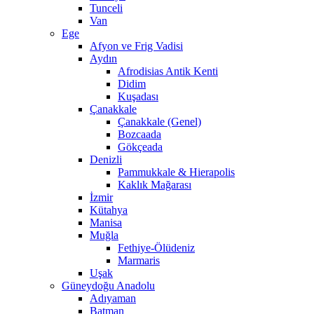
Tunceli
Van
Ege
Afyon ve Frig Vadisi
Aydın
Afrodisias Antik Kenti
Didim
Kuşadası
Çanakkale
Çanakkale (Genel)
Bozcaada
Gökçeada
Denizli
Pammukkale & Hierapolis
Kaklık Mağarası
İzmir
Kütahya
Manisa
Muğla
Fethiye-Ölüdeniz
Marmaris
Uşak
Güneydoğu Anadolu
Adıyaman
Batman