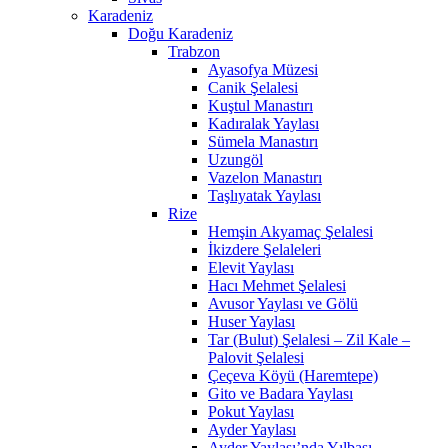
Karadeniz
Doğu Karadeniz
Trabzon
Ayasofya Müzesi
Canik Şelalesi
Kuştul Manastırı
Kadıralak Yaylası
Sümela Manastırı
Uzungöl
Vazelon Manastırı
Taşlıyatak Yaylası
Rize
Hemşin Akyamaç Şelalesi
İkizdere Şelaleleri
Elevit Yaylası
Hacı Mehmet Şelalesi
Avusor Yaylası ve Gölü
Huser Yaylası
Tar (Bulut) Şelalesi – Zil Kale –
Palovit Şelalesi
Çeçeva Köyü (Haremtepe)
Gito ve Badara Yaylası
Pokut Yaylası
Ayder Yaylası
Ayder Yaylası’nda Yılbaşı