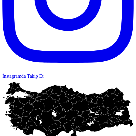
İnstagramda Takip Et