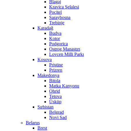
Blagaj
Kravica Şelalesi
Poçitel
Saraybosna
Trebinje
Karadağ
Budva
Kotor
Podgorica
Ostrog Manastırı
Lovcen Milli Parkı
Kosova
Priştine
Prizren
Makedonya
Bitola
Matka Kanyonu
Ohrid
Tetova
Üsküp
Sırbistan
Belgrad
Novi Sad
Belarus
Brest