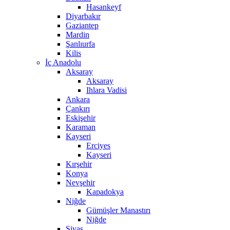
Hasankeyf
Diyarbakır
Gaziantep
Mardin
Şanlıurfa
Kilis
İç Anadolu
Aksaray
Aksaray
Ihlara Vadisi
Ankara
Çankırı
Eskişehir
Karaman
Kayseri
Erciyes
Kayseri
Kırşehir
Konya
Nevşehir
Kapadokya
Niğde
Gümüşler Manastırı
Niğde
Sivas