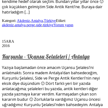
kendime hedef olarak seçtim. Bundan yıllar yıllar önce 🙂
çok küçükken gelmiştim Side Antik Kenti’ne. Buraya dair
hatırladığım […]
Kategori:
Akdeniz
,
Antalya
,
Türkiye
Etiket:
akdeniz
,
antalya
,
perge
,
side
,
türkiye
Yorum yapın
15
ARA
2016
Kurşunlu – Uçansu Şelaleleri / Antalya
Yazıya başlamadan önce amacım Uçansu Şelalesi’ni
anlatmaktı. Sonra madem Antalya’dan bahsedeceğim,
Kurşunlu Şelalesi, Side ve Perge Antik Kentleri’nin neyi
eksik diye düşündüm 🙂 Dört farklı yeri bir yazıda
anlatacağıma; şelaleleri bu yazıda, antik kentleri diğer
yazıda yazmaya karar verdim. Karmaşadan çıkan son
kararım budur 🙂 Zorluklarla vardığımız Uçansu öncesi
uğradığımız Kurşunlu Şelalesi’nden bahsedeyim. Antalya