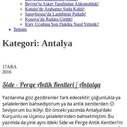
Beyrut’ta Asker Tarafından Alıkonulduk!
Kutaisi’de Arabamız Suda Kaldı!
Saraybosna’da Lastiğimiz Patladı!
Kosova’da Radara Girdik!
Kiev Uçağına Son Dakika Nasıl Yetiştik?
İletişim
Kategori:
Antalya
17
ARA
2016
Side – Perge Antik Kentleri / Antalya
Yazılarıma göz gezdirenler fark edecektir; çoğunlukla ya
şelalelerden bahsediyorum ya da antik kentlerden 🙂
Seviyorum bu ikiliyi. Bir önceki yazımda Antalya’daki
Kurşunlu ve Uçansu şelalelerinden bahsetmiştim. Bu
yazımda da yine aynı ildeki Side ve Perge Antik Kentleri’ni