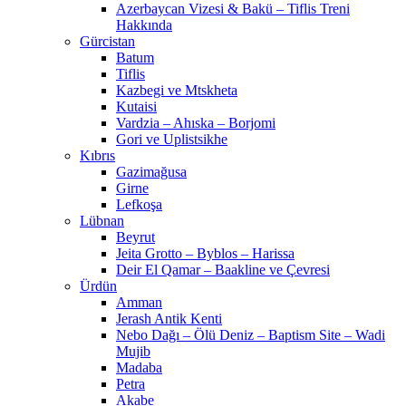
Azerbaycan Vizesi & Bakü – Tiflis Treni
Hakkında
Gürcistan
Batum
Tiflis
Kazbegi ve Mtskheta
Kutaisi
Vardzia – Ahıska – Borjomi
Gori ve Uplistsikhe
Kıbrıs
Gazimağusa
Girne
Lefkoşa
Lübnan
Beyrut
Jeita Grotto – Byblos – Harissa
Deir El Qamar – Baakline ve Çevresi
Ürdün
Amman
Jerash Antik Kenti
Nebo Dağı – Ölü Deniz – Baptism Site – Wadi
Mujib
Madaba
Petra
Akabe