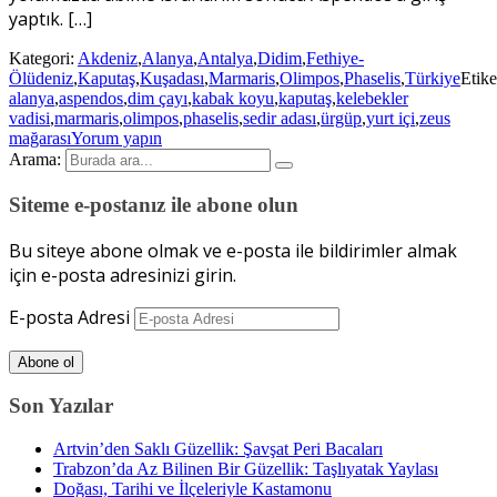
yaptık. […]
Kategori:
Akdeniz
,
Alanya
,
Antalya
,
Didim
,
Fethiye-
Ölüdeniz
,
Kaputaş
,
Kuşadası
,
Marmaris
,
Olimpos
,
Phaselis
,
Türkiye
Etike
alanya
,
aspendos
,
dim çayı
,
kabak koyu
,
kaputaş
,
kelebekler
vadisi
,
marmaris
,
olimpos
,
phaselis
,
sedir adası
,
ürgüp
,
yurt içi
,
zeus
mağarası
Yorum yapın
Arama:
Siteme e-postanız ile abone olun
Bu siteye abone olmak ve e-posta ile bildirimler almak
için e-posta adresinizi girin.
E-posta Adresi
Abone ol
Son Yazılar
Artvin’den Saklı Güzellik: Şavşat Peri Bacaları
Trabzon’da Az Bilinen Bir Güzellik: Taşlıyatak Yaylası
Doğası, Tarihi ve İlçeleriyle Kastamonu