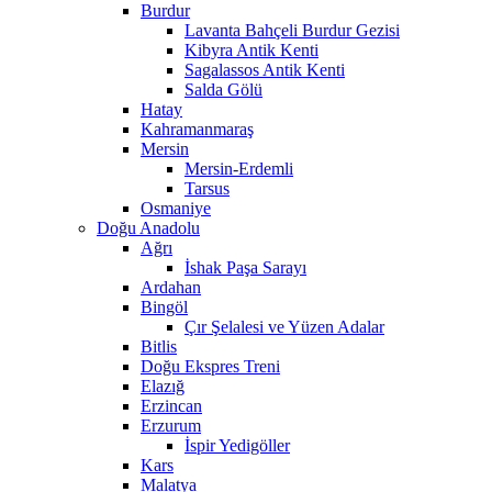
Burdur
Lavanta Bahçeli Burdur Gezisi
Kibyra Antik Kenti
Sagalassos Antik Kenti
Salda Gölü
Hatay
Kahramanmaraş
Mersin
Mersin-Erdemli
Tarsus
Osmaniye
Doğu Anadolu
Ağrı
İshak Paşa Sarayı
Ardahan
Bingöl
Çır Şelalesi ve Yüzen Adalar
Bitlis
Doğu Ekspres Treni
Elazığ
Erzincan
Erzurum
İspir Yedigöller
Kars
Malatya