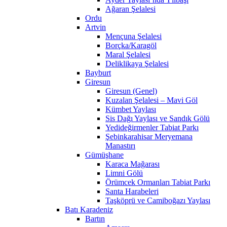
Ağaran Şelalesi
Ordu
Artvin
Mençuna Şelalesi
Borçka/Karagöl
Maral Şelalesi
Deliklikaya Şelalesi
Bayburt
Giresun
Giresun (Genel)
Kuzalan Şelalesi – Mavi Göl
Kümbet Yaylası
Sis Dağı Yaylası ve Sandık Gölü
Yedideğirmenler Tabiat Parkı
Şebinkarahisar Meryemana
Manastırı
Gümüşhane
Karaca Mağarası
Limni Gölü
Örümcek Ormanları Tabiat Parkı
Santa Harabeleri
Taşköprü ve Camiboğazı Yaylası
Batı Karadeniz
Bartın