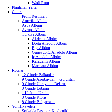
Wadi Rum
Planlanan Yerler
Galeri
Profil Resimleri
Amerika Albüm
Asya Albüm
Avrupa Albüm
Türkiye Albüm
Akdeniz Albüm
Doğu Anadolu Albüm
Ege Albüm
Güneydoğu Anadolu Albüm
İç Anadolu Albüm
Karadeniz Albüm
Marmara Albüm
Rotalar
12 Günde Balkanlar
9 Günde Azerbaycan – Gürcistan
9 Günde Ukrayna – Belarus
3 Günde Lübnan
1 Haftada Ürdün
3 Günde Kıbrıs
8 Günde Bulgaristan
Yol Hikayeleri
Sofya’da Pasaport Kaybettik!