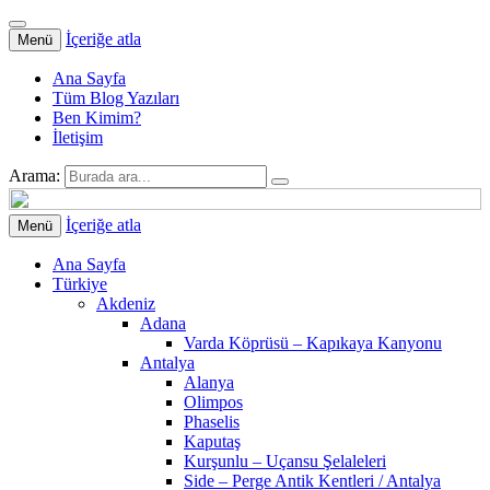
İçeriğe atla
Menü
Ana Sayfa
Tüm Blog Yazıları
Ben Kimim?
İletişim
Arama:
İçeriğe atla
Menü
Ana Sayfa
Türkiye
Akdeniz
Adana
Varda Köprüsü – Kapıkaya Kanyonu
Antalya
Alanya
Olimpos
Phaselis
Kaputaş
Kurşunlu – Uçansu Şelaleleri
Side – Perge Antik Kentleri / Antalya