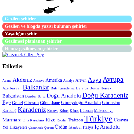
Gezilen şehirler
Gezilen ve blogda yazısı bulunan şehirler
Yaşadığım şehir
Gezilmesi planlanan şehirler
Henüz gezilmeyen şehirler
Etiketler
Avrupa
Asya
Akdeniz
Amerika
Artvin
Antalya
Adana
Amasya
Balkanlar
Azerbaycan
Batı Karadeniz
Belarus
Bosna Hersek
Doğu Karadeniz
Doğu Anadolu
Bulgaristan
Burdur
Bursa
Ege
Güneydoğu Anadolu
Gürcistan
Genel
Giresun
Gümüşhane
Karadeniz
Karadağ
Lübnan
Makedonya
Kosova
Kıbrıs
Kıbrıs
Türkiye
Rize
Marmara
Trabzon
Ukrayna
Orta Karadeniz
Rotalar
İç Anadolu
Ürdün
Yol Hikayeleri
İtalya
İstanbul
Çanakkale
Çorum