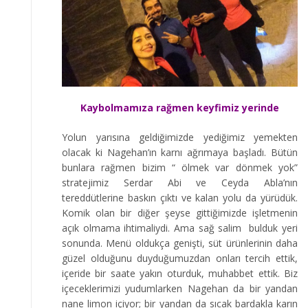
Kaybolmamıza rağmen keyfimiz yerinde
Yolun yarısına geldiğimizde yediğimiz yemekten
olacak ki Nagehan’ın karnı ağrımaya başladı. Bütün
bunlara rağmen bizim “ ölmek var dönmek yok”
stratejimiz Serdar Abi ve Ceyda Abla’nın
tereddütlerine baskın çıktı ve kalan yolu da yürüdük.
Komik olan bir diğer şeyse gittiğimizde işletmenin
açık olmama ihtimaliydi. Ama sağ salim bulduk yeri
sonunda. Menü oldukça genişti, süt ürünlerinin daha
güzel olduğunu duyduğumuzdan onları tercih ettik,
içeride bir saate yakın oturduk, muhabbet ettik. Biz
içeceklerimizi yudumlarken Nagehan da bir yandan
nane limon içiyor; bir yandan da sıcak bardakla karın