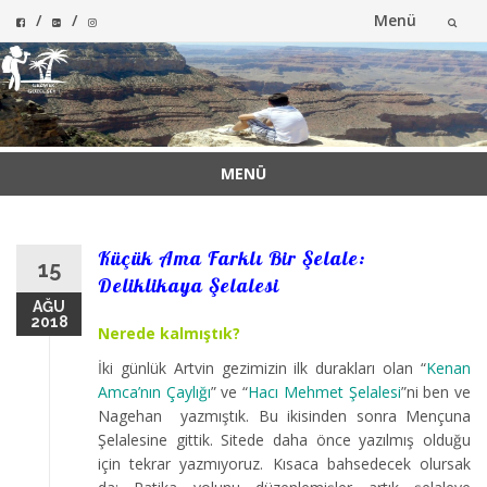
Menü
İçeriğe
atla
MENÜ
İçeriğe
atla
Küçük Ama Farklı Bir Şelale:
15
Deliklikaya Şelalesi
AĞU
2018
Nerede kalmıştık?
İki günlük Artvin gezimizin ilk durakları olan “
Kenan
Amca’nın Çaylığı
” ve “
Hacı Mehmet Şelalesi
”ni ben ve
Nagehan yazmıştık. Bu ikisinden sonra Mençuna
Şelalesine gittik. Sitede daha önce yazılmış olduğu
için tekrar yazmıyoruz. Kısaca bahsedecek olursak