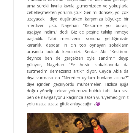
ama sürekli kıvrıla kıvrıla gitmemizden ve yokuşlarla
cebelleşmekten yorulmuştuk. Geri mi dönsek, yol çok
uzayacak diye düşünürken karşımıza büyükçe bir
merdiven çıktı. Nagehan “Kestirme yol burası,
aşağıya inelim.” dedi. Biz de peşine takılıp inmeye
başladık. Tabi merdivenin sonuna geldiğimizde
karanlık, dapdar, in cin top oynayan sokakların
arasında bulduk kendimizi. Serdar Abi “Kestirme
deyince ben de gerçekten öyle sandım.” deyip
gülüyor, Nagehan “Ee Artvin sokaklarında da
sürtmedim demezsiniz artık.” diyor, Ceyda Abla da
dışa vurmasa da “Nereden uydum bunların aklına?”
diye içinden geçiriyordu muhtemelen. Hızlıca ışığa
doğru yönelip tekrar yolumuzu bulduk tabi. Ara sıra
ben de navigasyonu kaçırınca zaten yürüyemediğimiz
yolu uzata uzata gittik anlayacağınız
🙂