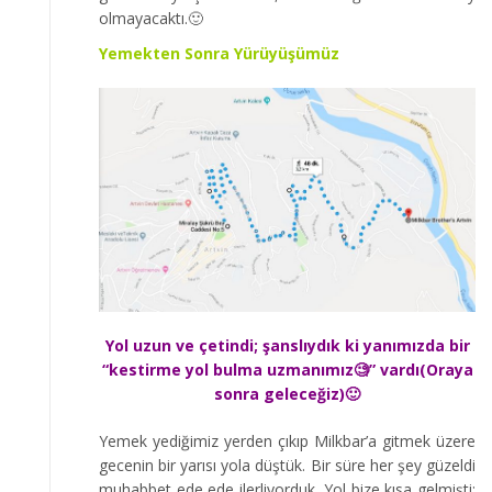
olmayacaktı.🙂
Yemekten Sonra Yürüyüşümüz
Yol uzun ve çetindi; şanslıydık ki yanımızda bir
“kestirme yol bulma uzmanımız🧐” vardı(Oraya
sonra geleceğiz)🙂
Yemek yediğimiz yerden çıkıp Milkbar’a gitmek üzere
gecenin bir yarısı yola düştük. Bir süre her şey güzeldi
muhabbet ede ede ilerliyorduk. Yol bize kısa gelmişti;