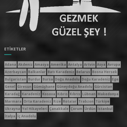
ETIKETLER
Adana
Akdeniz
Amasya
Amerika
Antalya
Artvin
Asya
Avrupa
Azerbaycan
Balkanlar
Batı Karadeniz
Belarus
Bosna Hersek
Bulgaristan
Burdur
Bursa
Doğu Anadolu
Doğu Karadeniz
Ege
Genel
Giresun
Gümüşhane
Güneydoğu Anadolu
Gürcistan
Karadağ
Karadeniz
Kosova
Kıbrıs
Kıbrıs
Lübnan
Makedonya
Marmara
Orta Karadeniz
Rize
Rotalar
Trabzon
Türkiye
Ukrayna
Yol Hikayeleri
Çanakkale
Çorum
Ürdün
İstanbul
İtalya
İç Anadolu