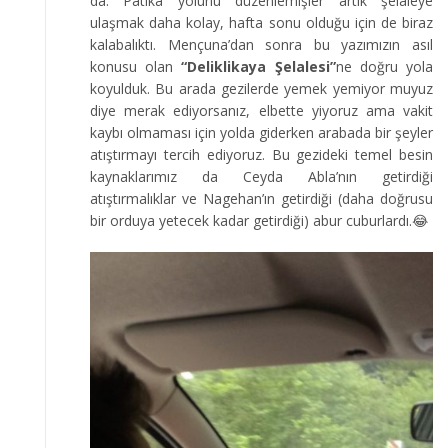
da: Patika yolunu düzenlemişler artık şelaleye
ulaşmak daha kolay, hafta sonu olduğu için de biraz
kalabalıktı. Mençuna’dan sonra bu yazımızın asıl
konusu olan
“Deliklikaya Şelalesi”
ne doğru yola
koyulduk. Bu arada gezilerde yemek yemiyor muyuz
diye merak ediyorsanız, elbette yiyoruz ama vakit
kaybı olmaması için yolda giderken arabada bir şeyler
atıştırmayı tercih ediyoruz. Bu gezideki temel besin
kaynaklarımız da Ceyda Abla’nın getirdiği
atıştırmalıklar ve Nagehan’ın getirdiği (daha doğrusu
bir orduya yetecek kadar getirdiği) abur cuburlardı.😂