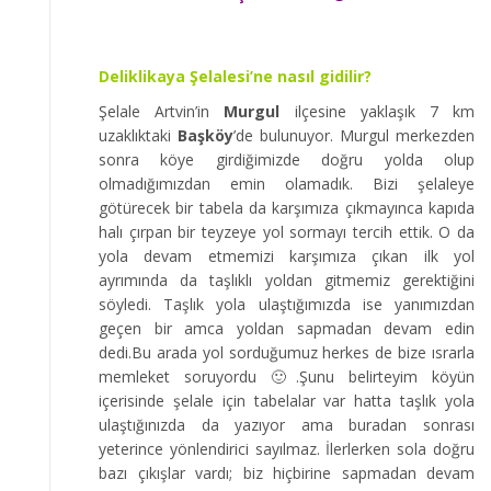
Deliklikaya Şelalesi’ne nasıl gidilir?
Şelale Artvin’in
Murgul
ilçesine yaklaşık 7 km
uzaklıktaki
Başköy
’de bulunuyor. Murgul merkezden
sonra köye girdiğimizde doğru yolda olup
olmadığımızdan emin olamadık. Bizi şelaleye
götürecek bir tabela da karşımıza çıkmayınca kapıda
halı çırpan bir teyzeye yol sormayı tercih ettik. O da
yola devam etmemizi karşımıza çıkan ilk yol
ayrımında da taşlıklı yoldan gitmemiz gerektiğini
söyledi. Taşlık yola ulaştığımızda ise yanımızdan
geçen bir amca yoldan sapmadan devam edin
dedi.Bu arada yol sorduğumuz herkes de bize ısrarla
memleket soruyordu 🙂.Şunu belirteyim köyün
içerisinde şelale için tabelalar var hatta taşlık yola
ulaştığınızda da yazıyor ama buradan sonrası
yeterince yönlendirici sayılmaz. İlerlerken sola doğru
bazı çıkışlar vardı; biz hiçbirine sapmadan devam