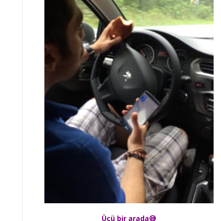
Üçü bir arada😅