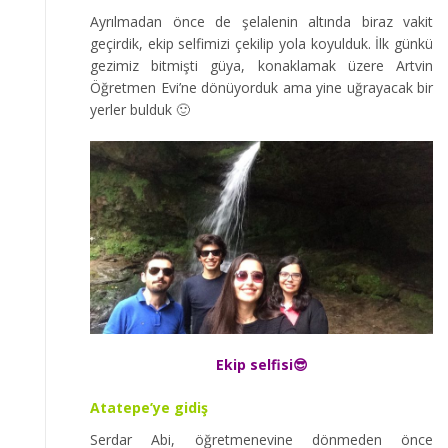
Ayrılmadan önce de şelalenin altında biraz vakit
geçirdik, ekip selfimizi çekilip yola koyulduk. İlk günkü
gezimiz bitmişti güya, konaklamak üzere Artvin
Öğretmen Evi’ne dönüyorduk ama yine uğrayacak bir
yerler bulduk 🙂
Ekip selfisi😎
Atatepe’ye gidiş
Serdar Abi, öğretmenevine dönmeden önce