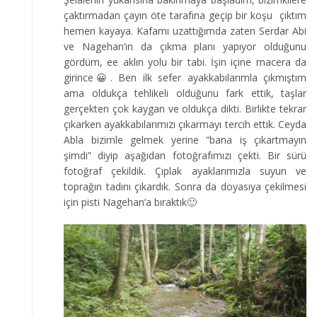
çaktırmadan çayın öte tarafına geçip bir koşu çıktım
hemen kayaya. Kafamı uzattığımda zaten Serdar Abi
ve Nagehan’ın da çıkma planı yapıyor olduğunu
gördüm, ee aklın yolu bir tabi. İşin içine macera da
girince😀. Ben ilk sefer ayakkabılarımla çıkmıştım
ama oldukça tehlikeli olduğunu fark ettik, taşlar
gerçekten çok kaygan ve oldukça dikti. Birlikte tekrar
çıkarken ayakkabılarımızı çıkarmayı tercih ettik. Ceyda
Abla bizimle gelmek yerine “bana iş çıkartmayın
şimdi” diyip aşağıdan fotoğrafımızı çekti. Bir sürü
fotoğraf çekildik. Çıplak ayaklarımızla suyun ve
toprağın tadını çıkardık. Sonra da doyasıya çekilmesi
için pisti Nagehan’a bıraktık🙂