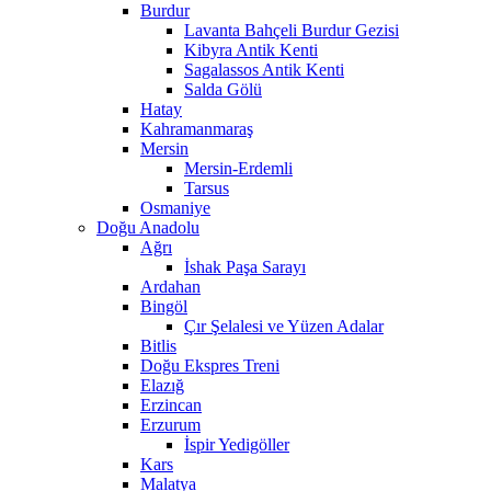
Burdur
Lavanta Bahçeli Burdur Gezisi
Kibyra Antik Kenti
Sagalassos Antik Kenti
Salda Gölü
Hatay
Kahramanmaraş
Mersin
Mersin-Erdemli
Tarsus
Osmaniye
Doğu Anadolu
Ağrı
İshak Paşa Sarayı
Ardahan
Bingöl
Çır Şelalesi ve Yüzen Adalar
Bitlis
Doğu Ekspres Treni
Elazığ
Erzincan
Erzurum
İspir Yedigöller
Kars
Malatya