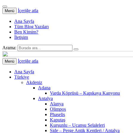
İçeriğe atla
Menü
Ana Sayfa
Tüm Blog Yazıları
Ben Kimim?
İletişim
Arama:
İçeriğe atla
Menü
Ana Sayfa
Türkiye
Akdeniz
Adana
Varda Köprüsü – Kapıkaya Kanyonu
Antalya
Alanya
Olimpos
Phaselis
Kaputaş
Kurşunlu – Uçansu Şelaleleri
Side – Perge Antik Kentleri / Antalya