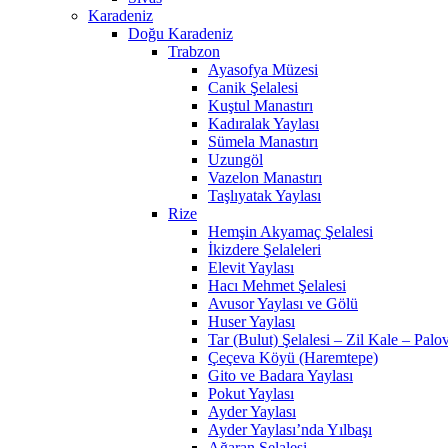
Karadeniz
Doğu Karadeniz
Trabzon
Ayasofya Müzesi
Canik Şelalesi
Kuştul Manastırı
Kadıralak Yaylası
Sümela Manastırı
Uzungöl
Vazelon Manastırı
Taşlıyatak Yaylası
Rize
Hemşin Akyamaç Şelalesi
İkizdere Şelaleleri
Elevit Yaylası
Hacı Mehmet Şelalesi
Avusor Yaylası ve Gölü
Huser Yaylası
Tar (Bulut) Şelalesi – Zil Kale – Palov
Çeçeva Köyü (Haremtepe)
Gito ve Badara Yaylası
Pokut Yaylası
Ayder Yaylası
Ayder Yaylası’nda Yılbaşı
Ağaran Şelalesi