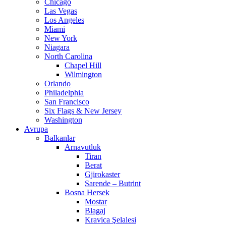
Chicago
Las Vegas
Los Angeles
Miami
New York
Niagara
North Carolina
Chapel Hill
Wilmington
Orlando
Philadelphia
San Francisco
Six Flags & New Jersey
Washington
Avrupa
Balkanlar
Arnavutluk
Tiran
Berat
Gjirokaster
Sarende – Butrint
Bosna Hersek
Mostar
Blagaj
Kravica Şelalesi