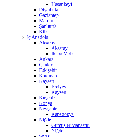
Hasankeyf
Diyarbakır
Gaziantep
Mardin
Şanlıurfa
Kilis
İç Anadolu
Aksaray
Aksaray
Ihlara Vadisi
Ankara
Çankırı
Eskişehir
Karaman
Kayseri
Erciyes
Kayseri
Kırşehir
Konya
Nevşehir
Kapadokya
Niğde
Gümüşler Manastırı
Niğde
Sivas