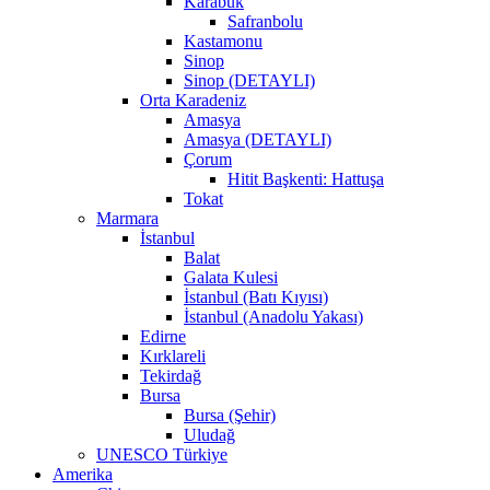
Karabük
Safranbolu
Kastamonu
Sinop
Sinop (DETAYLI)
Orta Karadeniz
Amasya
Amasya (DETAYLI)
Çorum
Hitit Başkenti: Hattuşa
Tokat
Marmara
İstanbul
Balat
Galata Kulesi
İstanbul (Batı Kıyısı)
İstanbul (Anadolu Yakası)
Edirne
Kırklareli
Tekirdağ
Bursa
Bursa (Şehir)
Uludağ
UNESCO Türkiye
Amerika