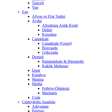
Tunceli
Van
Ege
Afyon ve Frig Vadisi
Aydın
Afrodisias Antik Kenti
Didim
Kuşadası
Çanakkale
Çanakkale (Genel)
Bozcaada
Gökçeada
Denizli
Pammukkale & Hierapolis
Kaklık Mağarası
İzmir
Kütahya
Manisa
Muğla
Fethiye-Ölüdeniz
Marmaris
Uşak
Güneydoğu Anadolu
Adıyaman
Batman