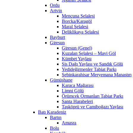
Ordu
Artvin
Mençuna Şelalesi
Borçka/Karagöl
Maral Şelalesi
Deliklikaya Şelalesi
Bayburt
Giresun
Giresun (Genel)
Kuzalan Şelalesi – Mavi Göl
Kümbet Yaylası
Sis Dağı Yaylası ve Sandık Gölü
Yedideğirmenler Tabiat Parkı
Şebinkarahisar Meryemana Manastırı
Gümüşhane
Karaca Mağarası
Limni Gölü
Örümcek Ormanları Tabiat Parkı
Santa Harabeleri
Taşköprü ve Camiboğazı Yaylası
Batı Karadeniz
Bartın
Amasra
Bolu