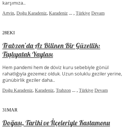
karşımıza...
Artvin
,
Doğu Karadeniz
,
Karadeniz
...
,
Türkiye
Devam
28
EKI
Trabzon’da Az Bilinen Bir Güzellik:
Taşlıyatak Yaylası
Hem pandemi hem de döviz kuru sebebiyle gönül
rahatlığıyla gezemez olduk. Uzun soluklu geziler yerine,
günübirlik geziler daha...
Doğu Karadeniz
,
Karadeniz
,
Trabzon
...
,
Türkiye
Devam
31
MAR
Doğası, Tarihi ve İlçeleriyle Kastamonu