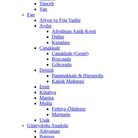
Tunceli
Van
Ege
Afyon ve Frig Vadisi
Aydın
Afrodisias Antik Kenti
Didim
Kuşadası
Çanakkale
Çanakkale (Genel)
Bozcaada
Gökçeada
Denizli
Pammukkale & Hierapolis
Kaklık Mağarası
İzmir
Kütahya
Manisa
Muğla
Fethiye-Ölüdeniz
Marmaris
Uşak
Güneydoğu Anadolu
Adıyaman
Batman