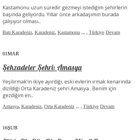
Kastamonu uzun süredir gezmeyi istediğim şehirlerin
başında geliyordu. Yıllar önce arkadaşımın burada
çalışıyor olması...
Batı Karadeniz
,
Karadeniz
,
Kastamonu
...
,
Türkiye
Devam
01
MAR
Şehzadeler Şehri: Amasya
Yeşilırmak’ın ikiye ayırdığı, eski evlerin ırmak kenarında
dizildiği Orta Karadeniz şehri Amasya…Benim için
gezdiğim en...
Amasya
,
Karadeniz
,
Orta Karadeniz
...
,
Türkiye
Devam
16
ŞUB