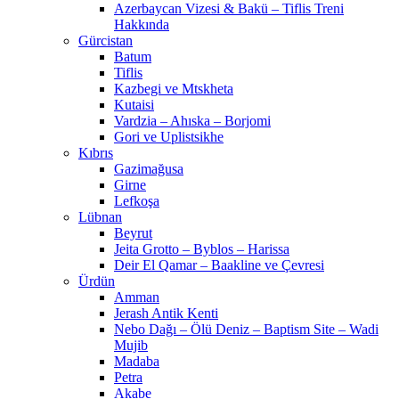
Azerbaycan Vizesi & Bakü – Tiflis Treni
Hakkında
Gürcistan
Batum
Tiflis
Kazbegi ve Mtskheta
Kutaisi
Vardzia – Ahıska – Borjomi
Gori ve Uplistsikhe
Kıbrıs
Gazimağusa
Girne
Lefkoşa
Lübnan
Beyrut
Jeita Grotto – Byblos – Harissa
Deir El Qamar – Baakline ve Çevresi
Ürdün
Amman
Jerash Antik Kenti
Nebo Dağı – Ölü Deniz – Baptism Site – Wadi
Mujib
Madaba
Petra
Akabe