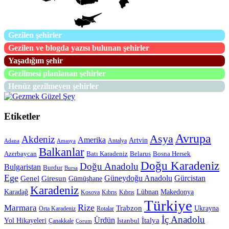
Gezilen şehirler
Gezilen ve blogda yazısı bulunan şehirler
Yaşadığım şehir
Gezilmesi planlanan şehirler
Henüz gezilmeyen şehirler
Etiketler
Avrupa
Asya
Akdeniz
Amerika
Artvin
Antalya
Adana
Amasya
Balkanlar
Azerbaycan
Batı Karadeniz
Belarus
Bosna Hersek
Doğu Karadeniz
Doğu Anadolu
Bulgaristan
Burdur
Bursa
Ege
Güneydoğu Anadolu
Gürcistan
Genel
Giresun
Gümüşhane
Karadeniz
Karadağ
Lübnan
Makedonya
Kosova
Kıbrıs
Kıbrıs
Türkiye
Rize
Marmara
Trabzon
Ukrayna
Orta Karadeniz
Rotalar
İç Anadolu
Ürdün
Yol Hikayeleri
İtalya
İstanbul
Çanakkale
Çorum