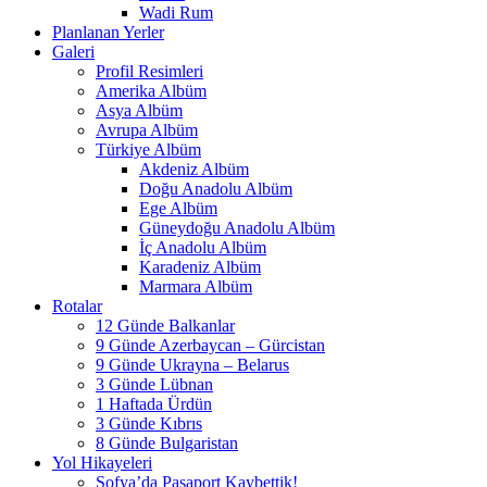
Wadi Rum
Planlanan Yerler
Galeri
Profil Resimleri
Amerika Albüm
Asya Albüm
Avrupa Albüm
Türkiye Albüm
Akdeniz Albüm
Doğu Anadolu Albüm
Ege Albüm
Güneydoğu Anadolu Albüm
İç Anadolu Albüm
Karadeniz Albüm
Marmara Albüm
Rotalar
12 Günde Balkanlar
9 Günde Azerbaycan – Gürcistan
9 Günde Ukrayna – Belarus
3 Günde Lübnan
1 Haftada Ürdün
3 Günde Kıbrıs
8 Günde Bulgaristan
Yol Hikayeleri
Sofya’da Pasaport Kaybettik!