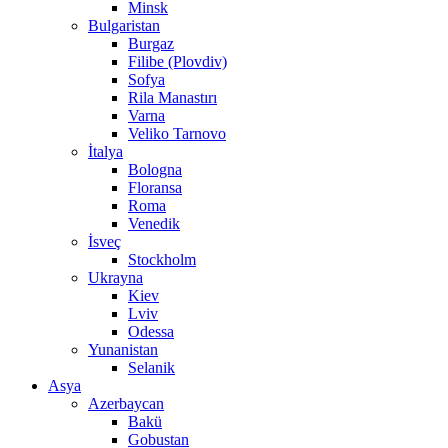
Minsk
Bulgaristan
Burgaz
Filibe (Plovdiv)
Sofya
Rila Manastırı
Varna
Veliko Tarnovo
İtalya
Bologna
Floransa
Roma
Venedik
İsveç
Stockholm
Ukrayna
Kiev
Lviv
Odessa
Yunanistan
Selanik
Asya
Azerbaycan
Bakü
Gobustan