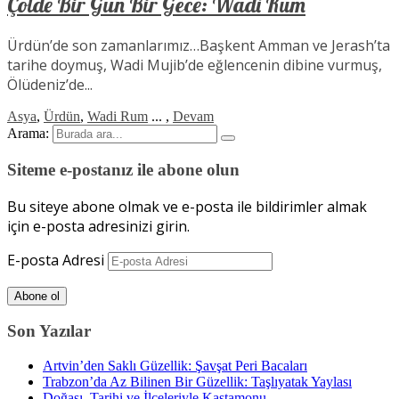
Çölde Bir Gün Bir Gece: Wadi Rum
Ürdün’de son zamanlarımız…Başkent Amman ve Jerash’ta
tarihe doymuş, Wadi Mujib’de eğlencenin dibine vurmuş,
Ölüdeniz’de...
Asya
,
Ürdün
,
Wadi Rum
...
,
Devam
Arama:
Siteme e-postanız ile abone olun
Bu siteye abone olmak ve e-posta ile bildirimler almak
için e-posta adresinizi girin.
E-posta Adresi
Abone ol
Son Yazılar
Artvin’den Saklı Güzellik: Şavşat Peri Bacaları
Trabzon’da Az Bilinen Bir Güzellik: Taşlıyatak Yaylası
Doğası, Tarihi ve İlçeleriyle Kastamonu