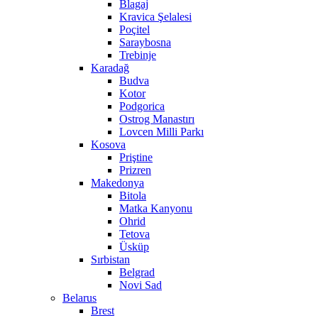
Blagaj
Kravica Şelalesi
Poçitel
Saraybosna
Trebinje
Karadağ
Budva
Kotor
Podgorica
Ostrog Manastırı
Lovcen Milli Parkı
Kosova
Priştine
Prizren
Makedonya
Bitola
Matka Kanyonu
Ohrid
Tetova
Üsküp
Sırbistan
Belgrad
Novi Sad
Belarus
Brest