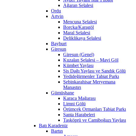
Ağaran Şelalesi
Ordu
Artvin
Mençuna Şelalesi
Borçka/Karagöl
Maral Şelalesi
Deliklikaya Şelalesi
Bayburt
Giresun
Giresun (Genel)
Kuzalan Şelalesi – Mavi Göl
Kümbet Yaylası
Sis Dağı Yaylası ve Sandık Gölü
Yedideğirmenler Tabiat Parkı
Şebinkarahisar Meryemana
Manastırı
Gümüşhane
Karaca Mağarası
Limni Gölü
Örümcek Ormanları Tabiat Parkı
Santa Harabeleri
Taşköprü ve Camiboğazı Yaylası
Batı Karadeniz
Bartın