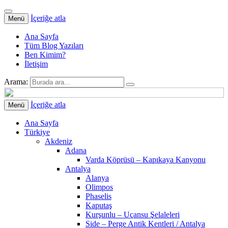
İçeriğe atla
Menü
Ana Sayfa
Tüm Blog Yazıları
Ben Kimim?
İletişim
Arama:
İçeriğe atla
Menü
Ana Sayfa
Türkiye
Akdeniz
Adana
Varda Köprüsü – Kapıkaya Kanyonu
Antalya
Alanya
Olimpos
Phaselis
Kaputaş
Kurşunlu – Uçansu Şelaleleri
Side – Perge Antik Kentleri / Antalya