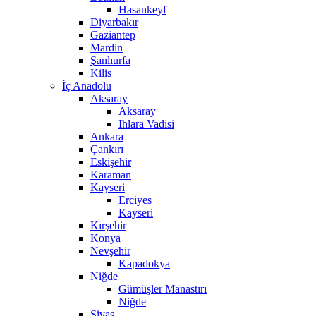
Hasankeyf
Diyarbakır
Gaziantep
Mardin
Şanlıurfa
Kilis
İç Anadolu
Aksaray
Aksaray
Ihlara Vadisi
Ankara
Çankırı
Eskişehir
Karaman
Kayseri
Erciyes
Kayseri
Kırşehir
Konya
Nevşehir
Kapadokya
Niğde
Gümüşler Manastırı
Niğde
Sivas