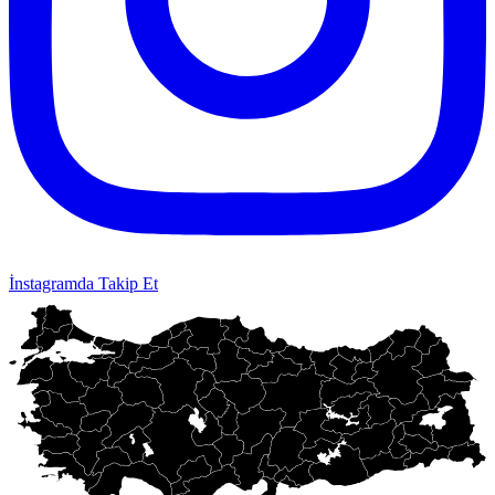
İnstagramda Takip Et