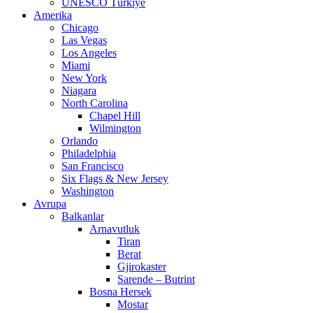
UNESCO Türkiye
Amerika
Chicago
Las Vegas
Los Angeles
Miami
New York
Niagara
North Carolina
Chapel Hill
Wilmington
Orlando
Philadelphia
San Francisco
Six Flags & New Jersey
Washington
Avrupa
Balkanlar
Arnavutluk
Tiran
Berat
Gjirokaster
Sarende – Butrint
Bosna Hersek
Mostar