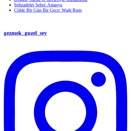
Şehzadeler Şehri: Amasya
Çölde Bir Gün Bir Gece: Wadi Rum
gezmek_guzel_sey