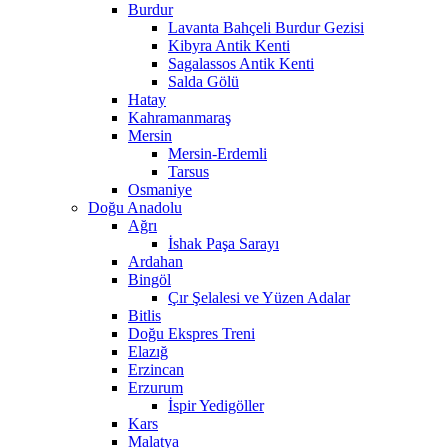
Burdur
Lavanta Bahçeli Burdur Gezisi
Kibyra Antik Kenti
Sagalassos Antik Kenti
Salda Gölü
Hatay
Kahramanmaraş
Mersin
Mersin-Erdemli
Tarsus
Osmaniye
Doğu Anadolu
Ağrı
İshak Paşa Sarayı
Ardahan
Bingöl
Çır Şelalesi ve Yüzen Adalar
Bitlis
Doğu Ekspres Treni
Elazığ
Erzincan
Erzurum
İspir Yedigöller
Kars
Malatya