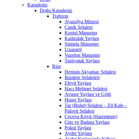
Karadeniz
Doğu Karadeniz
Trabzon
Ayasofya Müzesi
Canik Şelalesi
Kuştul Manastırı
Kadıralak Yaylası
Sümela Manastırı
Uzungöl
Vazelon Manastırı
Taşlıyatak Yaylası
Rize
Hemşin Akyamaç Şelalesi
İkizdere Şelaleleri
Elevit Yaylası
Hacı Mehmet Şelalesi
Avusor Yaylası ve Gölü
Huser Yaylası
Tar (Bulut) Şelalesi – Zil Kale –
Palovit Şelalesi
Çeçeva Köyü (Haremtepe)
Gito ve Badara Yaylası
Pokut Yaylası
Ayder Yaylası
Ayder Yaylası’nda Yılbaşı