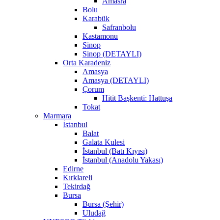
Amasra
Bolu
Karabük
Safranbolu
Kastamonu
Sinop
Sinop (DETAYLI)
Orta Karadeniz
Amasya
Amasya (DETAYLI)
Çorum
Hitit Başkenti: Hattuşa
Tokat
Marmara
İstanbul
Balat
Galata Kulesi
İstanbul (Batı Kıyısı)
İstanbul (Anadolu Yakası)
Edirne
Kırklareli
Tekirdağ
Bursa
Bursa (Şehir)
Uludağ