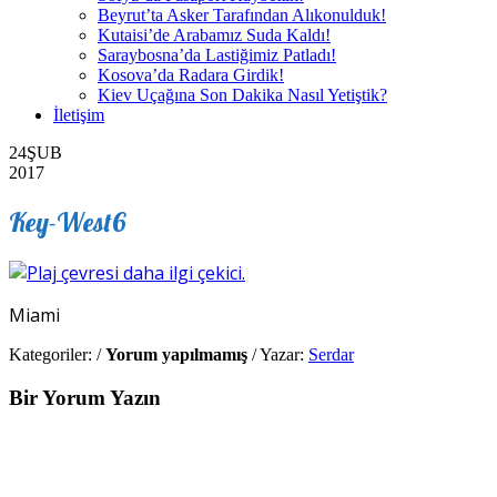
Beyrut’ta Asker Tarafından Alıkonulduk!
Kutaisi’de Arabamız Suda Kaldı!
Saraybosna’da Lastiğimiz Patladı!
Kosova’da Radara Girdik!
Kiev Uçağına Son Dakika Nasıl Yetiştik?
İletişim
24
ŞUB
2017
Key-West6
Miami
Kategoriler:
/
Yorum yapılmamış
/
Yazar:
Serdar
Bir Yorum Yazın