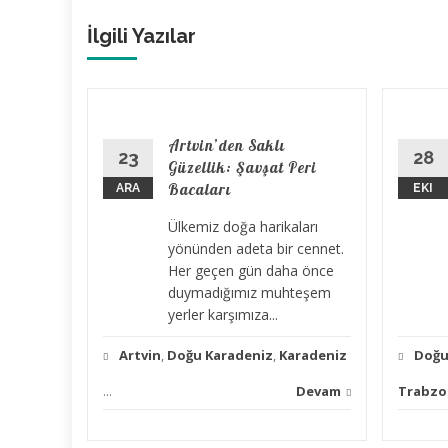
İlgili Yazılar
 Gece:
Artvin’den Saklı
23
28
Güzellik: Şavşat Peri
Bacaları
ARA
EKI
kent
Ülkemiz doğa harikaları
 tarihe
yönünden adeta bir cennet.
b’de
Her geçen gün daha önce
urmuş,
duymadığımız muhteşem
yerler karşımıza...
Devam
Artvin
,
Doğu Karadeniz
,
Karadeniz
Doğu
...
Devam
Trabzo