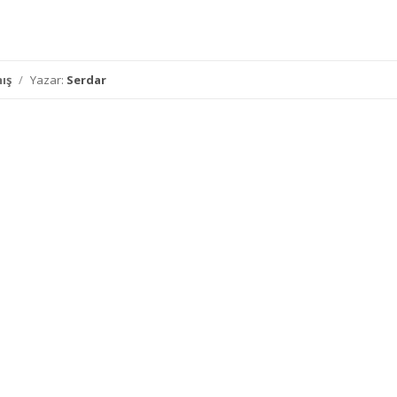
ış
/
Yazar:
Serdar