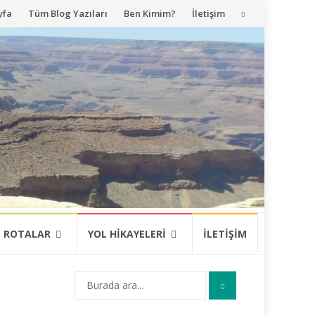
yfa
Tüm Blog Yazıları
Ben Kimim?
İletişim
ROTALAR
YOL HIKAYELERI
İLETIŞIM
Arama: