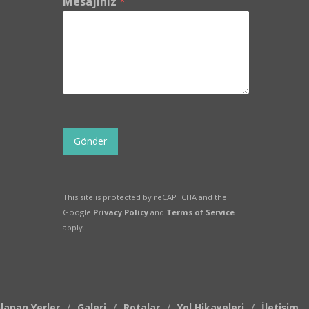
Mesajınız
*
Gönder
This site is protected by reCAPTCHA and the
Google
Privacy Policy
and
Terms of Service
apply.
lanan Yerler
Galeri
Rotalar
Yol Hikayeleri
İletişim