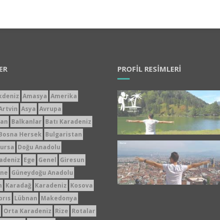
ER
PROFIL RESIMLERI
kdeniz
Amasya
Amerika
Artvin
Asya
Avrupa
can
Balkanlar
Batı Karadeniz
Bosna Hersek
Bulgaristan
ursa
Doğu Anadolu
adeniz
Ege
Genel
Giresun
ne
Güneydoğu Anadolu
n
Karadağ
Karadeniz
Kosova
brıs
Lübnan
Makedonya
Orta Karadeniz
Rize
Rotalar