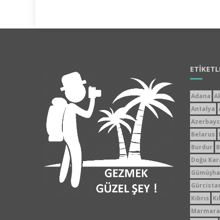
ETIKETL
Adana
A
Antalya
Azerbay
Belarus
Burdur
B
Doğu Kar
Gümüşha
Gürcista
Kıbrıs
Kı
Marmara