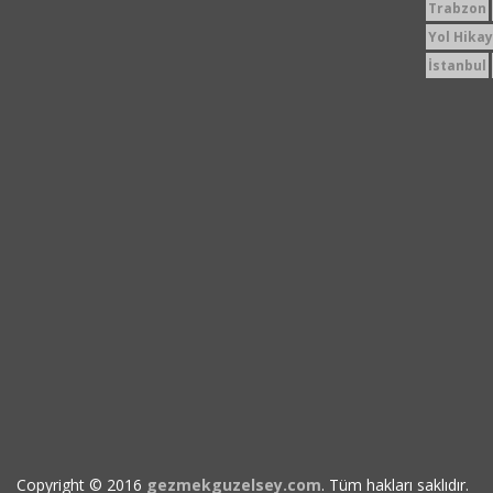
Trabzon
Yol Hikay
İstanbul
Copyright © 2016
gezmekguzelsey.com
. Tüm hakları saklıdır.