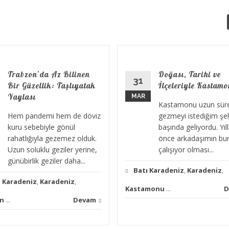
Trabzon’da Az Bilinen
Doğası, Tarihi ve
31
Bir Güzellik: Taşlıyatak
İlçeleriyle Kastam
Yaylası
MAR
Kastamonu uzun süre
Hem pandemi hem de döviz
gezmeyi istediğim şeh
kuru sebebiyle gönül
başında geliyordu. Yıll
rahatlığıyla gezemez olduk.
önce arkadaşımın bu
Uzun soluklu geziler yerine,
çalışıyor olması...
günübirlik geziler daha...
Batı Karadeniz
,
Karadeniz
,
 Karadeniz
,
Karadeniz
,
Kastamonu
...
D
n
...
Devam