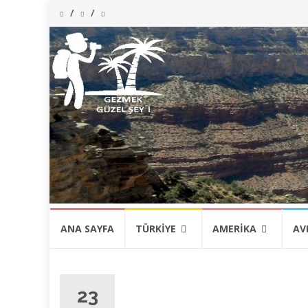
İçeriğe
ANA SAYFA
TÜRKIYE
AMERIKA
AV
atla
23