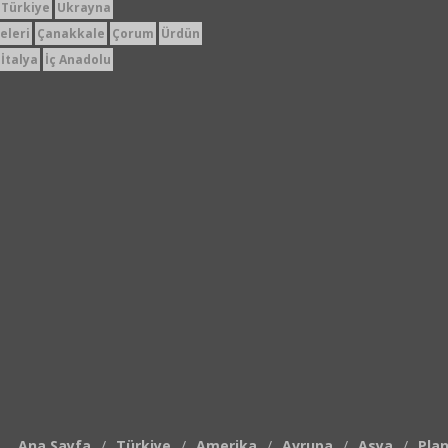
Türkiye
Ukrayna
eleri
Çanakkale
Çorum
Ürdün
İtalya
İç Anadolu
Ana Sayfa
Türkiye
Amerika
Avrupa
Asya
Plan